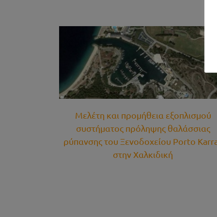
μού συστήματος
ανσης του
Αποχετευτικό δίκτυο και ολοκλήρωση
ην Χαλκιδική
βιολογικού καθαρισμού Νέας Αρτάκης
γα
Περιβαλλοντικά Έργα
Μελέτη και προμήθεια εξοπλισμού
συστήματος πρόληψης θαλάσσιας
ρύπανσης του Ξενοδοχείου Porto Karr
στην Χαλκιδική