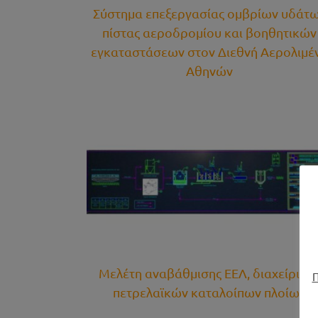
Σύστημα επεξεργασίας ομβρίων υδάτ
πίστας αεροδρομίου και βοηθητικών
εγκαταστάσεων στον Διεθνή Αερολιμέ
Αθηνών
Απαραίτητα συμπληρωματικά έργα
ιαχείρισης
επαναλειτουργίας βιολογικού καθαρισμο
ν πλοίων
Αλιβερίου
γα
Περιβαλλοντικά Έργα
Μελέτη αναβάθμισης ΕΕΛ, διαχείριση
Π
πετρελαϊκών καταλοίπων πλοίων