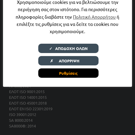
Χρησιμοποιούμε cookies για να βελτιώσουμε την
περιήγηση σας στον ιστότοπο. Για περισσότερες
Έργα
πληροφορίες διαβάστε την
Πολιτική Απορρήτου
ή
επιλέξτε τις ρυθμίσεις για να δείτε τα cookies που
Επιχειρηματικότητα
χρησιμοποιούμε.
Νέα
✓ ΑΠΟΔΟΧΗ ΟΛΩΝ
Επικοινωνία
✗ ΑΠΟΡΡΙΨΗ
Ρυθμίσεις
Πολιτική Εταιρείας
Πολιτική Εταιρείας για τη Βία και Παρενόχληση με Βάση τον
Ν.4808/2021
ΕΛΟΤ ISO 9001:2015
ΕΛΟΤ ISO 14001:2015
ΕΛΟΤ ISO 45001:2018
ΕΛΟΤ ΕΝ ISO 22301:2019
ISO 39001:2012
SA 8000:2014
SA8000®: 2014