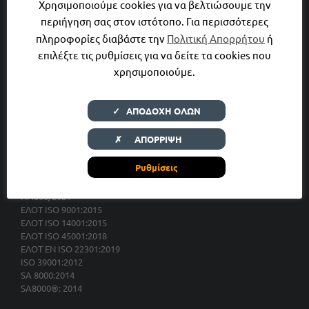
Χρησιμοποιούμε cookies για να βελτιώσουμε την
περιήγηση σας στον ιστότοπο. Για περισσότερες
Έργα
πληροφορίες διαβάστε την
Πολιτική Απορρήτου
ή
επιλέξτε τις ρυθμίσεις για να δείτε τα cookies που
Επιχειρηματικότητα
χρησιμοποιούμε.
Νέα
✓ ΑΠΟΔΟΧΗ ΟΛΩΝ
Επικοινωνία
✗ ΑΠΟΡΡΙΨΗ
Ρυθμίσεις
Πολιτική Εταιρείας
Πολιτική Εταιρείας για τη Βία και Παρενόχληση με Βάση τον
Ν.4808/2021
ΕΛΟΤ ISO 9001:2015
ΕΛΟΤ ISO 14001:2015
ΕΛΟΤ ISO 45001:2018
ΕΛΟΤ ΕΝ ISO 22301:2019
ISO 39001:2012
SA 8000:2014
SA8000®: 2014